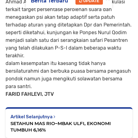
Berita Terbaru
UPDATE
Ahmad Ali menambahkan, D-P-P tidak berspekulasi
terkait target persentase perolehan suara dan
menegaskan psi akan tetap adaptif serta patuh
terhadap aturan yang ditetapkan Dpr dan Pemerintah.
seperti diketahui, kunjungan ke Ponpes Nurul Qodim
menjadi salah satu dari serangkaian safari Pesantren
yang telah dilakukan P-S-I dalam beberapa waktu
terakhir.
dalam kesempatan itu kaesang tidak hanya
bersilaturahmi dan berbuka puasa bersama pengasuh
pondok namun juga mengikuti solawatan bersama
para santri.
FARID FAHLEVI, JTV
Artikel Selanjutnya
SETAHUN MAS RIO–MBAK ULFI, EKONOMI
TUMBUH 6,16%