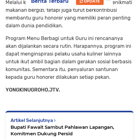
Berita Terbaru
UPDATE
Melalui konsep ini, pengunjung tidak hanya menikmati
makanan bergizi, tetapi juga turut berkontribusi
membantu guru honorer yang memiliki peran penting
dalam dunia pendidikan.
Program Menu Berbagi untuk Guru ini rencananya
akan dijalankan secara rutin. Harapannya, program ini
dapat menginspirasi pelaku usaha kuliner lainnya
untuk ikut ambil bagian dalam gerakan sosial berbasis
komunitas. Sementara itu, penyaluran santunan
kepada guru honorer dilakukan setiap pekan.
YONGKINUGROHO.JTV.
Artikel Selanjutnya
Bupati Fawait Sambut Pahlawan Lapangan,
Komitmen Dukung Persid