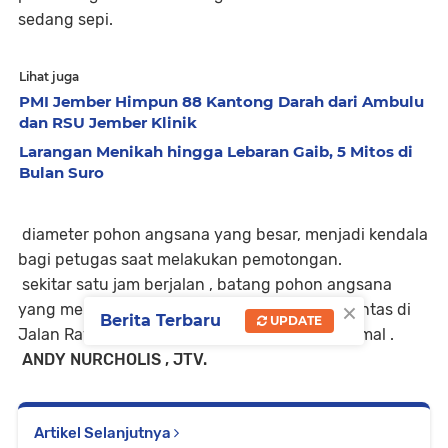
sedang sepi.
Lihat juga
PMI Jember Himpun 88 Kantong Darah dari Ambulu
dan RSU Jember Klinik
Larangan Menikah hingga Lebaran Gaib, 5 Mitos di
Bulan Suro
diameter pohon angsana yang besar, menjadi kendala
bagi petugas saat melakukan pemotongan.
sekitar satu jam berjalan , batang pohon angsana
×
yang melintas berhasil di evakuasi. arus lalu lintas di
Berita Terbaru
UPDATE
Jalan Raya Pantura Klatakan pun kembali normal .
ANDY NURCHOLIS , JTV.
Artikel Selanjutnya