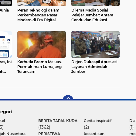
Dunia
Peran Teknologi dalam
Dilema Media Sosial
Perkembangan Pasar
Pelajar Jember: Antara
Modern di Era Digital
Candu dan Edukasi
s, Ini
Karhutla Bromo Meluas,
Dirjen Dukcapil Apresiasi
Permukiman Lumajang
Layanan Adminduk
uh
Terancam
Jember
egori
kel
BERITA TAPAL KUDA
Cerita inspiratif
Dia
5)
(1362)
(2)
(1)
ajah Nusantara
PERISTIWA
kecantikan
mot