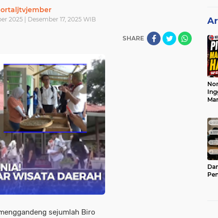
ortaljtvjember
er 2025 | Desember 17, 2025 WIB
Ar
SHARE
Nor
Ing
Ma
Dam
Pen
menggandeng sejumlah Biro