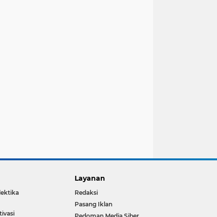
Layanan
lektika
Redaksi
Pasang Iklan
ivasi
Pedoman Media Siber