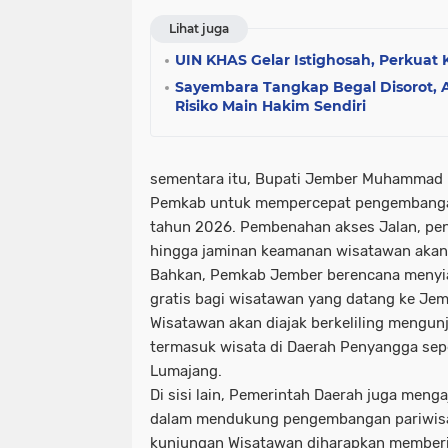
Lihat juga
UIN KHAS Gelar Istighosah, Perkua
Sayembara Tangkap Begal Disorot, 
Risiko Main Hakim Sendiri
sementara itu, Bupati Jember Muhammad
Pemkab untuk mempercepat pengembangan
tahun 2026. Pembenahan akses Jalan, peni
hingga jaminan keamanan wisatawan akan 
Bahkan, Pemkab Jember berencana menyia
gratis bagi wisatawan yang datang ke Jem
Wisatawan akan diajak berkeliling mengunj
termasuk wisata di Daerah Penyangga se
Lumajang.
Di sisi lain, Pemerintah Daerah juga meng
dalam mendukung pengembangan pariwisa
kunjungan Wisatawan diharapkan memberi