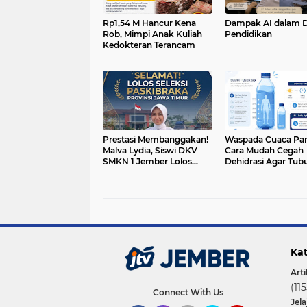
Rp1,54 M Hancur Kena
Dampak AI dalam 
Rob, Mimpi Anak Kuliah
Pendidikan
Kedokteran Terancam
Prestasi Membanggakan!
Waspada Cuaca Pana
Malva Lydia, Siswi DKV
Cara Mudah Cegah
SMKN 1 Jember Lolos
Dehidrasi Agar Tub
Seleksi Paskibraka Jawa
Tetap Bugar
Timur
Kat
Arti
(115
Connect With Us
Jel