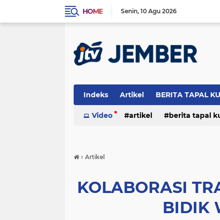
HOME
Senin
10 Agu 2026
Indeks
Artikel
BERITA TAPAL K
PERISTIWA
Video
artikel
berita tapal 
otomotif
peristiwa
›
Artikel
KOLABORASI TR
BIDIK 