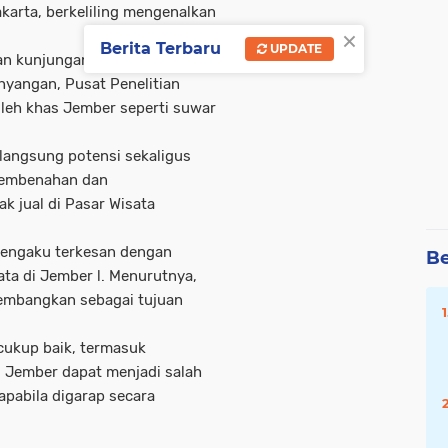
Jakarta, berkeliling mengenalkan
×
Berita Terbaru
UPDATE
an kunjungan, di antaranya
hyangan, Pusat Penelitian
oleh khas Jember seperti suwar
 langsung potensi sekaligus
pembenahan dan
k jual di Pasar Wisata
 mengaku terkesan dengan
Be
ata di Jember l. Menurutnya,
kembangkan sebagai tujuan
 cukup baik, termasuk
s Jember dapat menjadi salah
apabila digarap secara