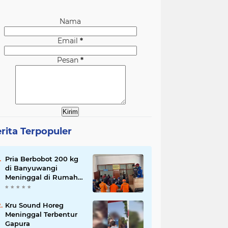
Nama
Email
*
Pesan
*
rita Terpopuler
Pria Berbobot 200 kg
di Banyuwangi
Meninggal di Rumah
Sakit, Pemulangan
Dibantu Damkar dan
Basarnas
Kru Sound Horeg
Meninggal Terbentur
Gapura