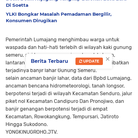
Di Soetta
YLKI Bongkar Masalah Pemadaman Bergilir,
Konsumen Dirugikan
Pemerintah Lumajang menghimbau warga untuk
waspada dan hati-hati terlebih di wilayah kaki gunung
semeru, sisi tenggara sepanjang besuk koboan,
×
Berita Terbaru
UPDATE
lantaran tingginya potensi hujan bisa mengakibatkan
terjadinya banjir lahar Gunung Semeru.
selain ancaman banjir lahar, data dari Bpbd Lumajang,
ancaman bencana hidrometeorologi, tanah longsor,
berpotensi terjadi di wilayah Kecamatan Senduro, jalur
piket nol Kecamatan Candipuro Dan Pronojiwo, dan
banjir genangan berpotensi terjadi di empat
Kecamatan, Rowokangkung, Tempursari, Jatiroto
Hingga Sukodono.
YONGKINUGROHO.JTV.