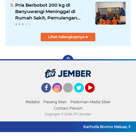
Pria Berbobot 200 kg di
Banyuwangi Meninggal di
Rumah Sakit, Pemulangan
Dibantu Damkar dan Basarnas
Lihat Selengkapnya
Facebook
Instagram
Twitter
YouTube
Redaksi
Pasang Iklan
Pedoman Media Siber
Contact Person
Copyright ©
2026 JTV Jember
Karhutla Bromo Meluas, Per