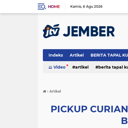
HOME
Kamis
6 Agu 2026
Indeks
Artikel
BERITA TAPAL K
PERISTIWA
Video
artikel
berita tapal 
otomotif
peristiwa
›
Artikel
PICKUP CURIAN
B