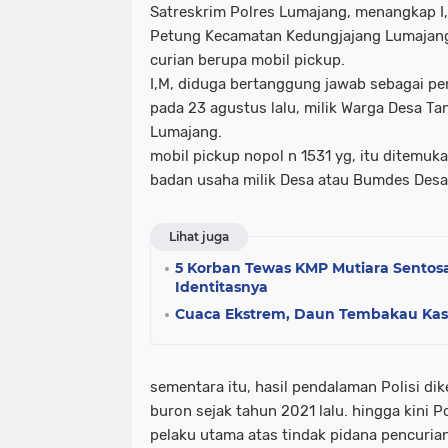
Satreskrim Polres Lumajang, menangkap I,
Petung Kecamatan Kedungjajang Lumajang
curian berupa mobil pickup.
I,M, diduga bertanggung jawab sebagai pe
pada 23 agustus lalu, milik Warga Desa 
Lumajang.
mobil pickup nopol n 1531 yg, itu ditemuk
badan usaha milik Desa atau Bumdes Des
Lihat juga
5 Korban Tewas KMP Mutiara Sentosa II
Identitasnya
Cuaca Ekstrem, Daun Tembakau Kast
sementara itu, hasil pendalaman Polisi di
buron sejak tahun 2021 lalu. hingga kini 
pelaku utama atas tindak pidana pencurian