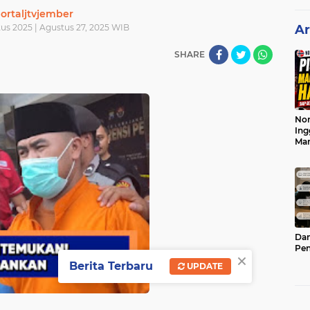
ortaljtvjember
us 2025 | Agustus 27, 2025 WIB
Ar
SHARE
Nor
Ing
Ma
Dam
Pen
×
Berita Terbaru
UPDATE