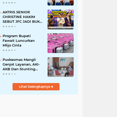
BERSINAR DAN
RAMAH DISABILITAS
AKTRIS SENIOR
CHRISTINE HAKIM
SEBUT JFC JADI BUKTI
KREATIVITAS ANAK
BANGSA
Program Bupati
Fawait Luncurkan
Mlijo Cinta
Puskesmas Mangli
Genjot Layanan, AKI-
AKB Dan Stunting
Ditekan
Lihat Selengkapnya