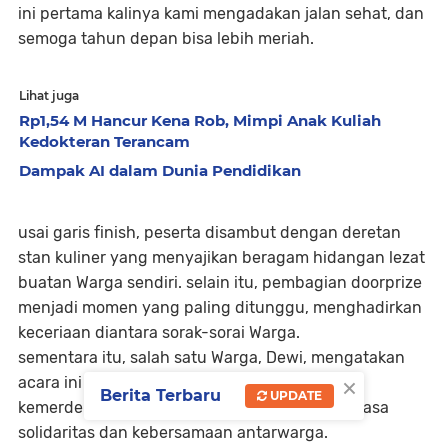
ini pertama kalinya kami mengadakan jalan sehat, dan
semoga tahun depan bisa lebih meriah.
Lihat juga
Rp1,54 M Hancur Kena Rob, Mimpi Anak Kuliah
Kedokteran Terancam
Dampak AI dalam Dunia Pendidikan
usai garis finish, peserta disambut dengan deretan
stan kuliner yang menyajikan beragam hidangan lezat
buatan Warga sendiri. selain itu, pembagian doorprize
menjadi momen yang paling ditunggu, menghadirkan
keceriaan diantara sorak-sorai Warga.
sementara itu, salah satu Warga, Dewi, mengatakan
×
acara ini bukan cuma untuk memperingati
Berita Terbaru
UPDATE
kemerdekaan, tapi juga momen membangun rasa
solidaritas dan kebersamaan antarwarga.