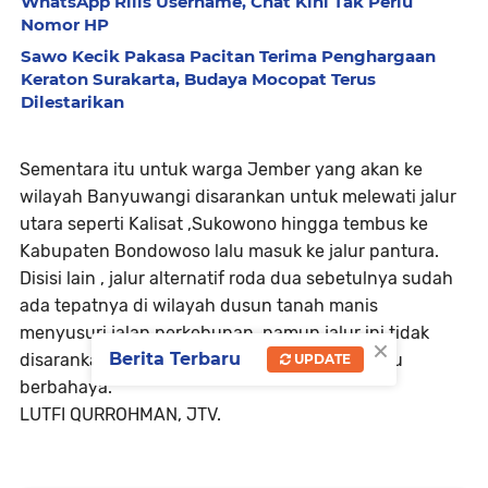
WhatsApp Rilis Username, Chat Kini Tak Perlu
Nomor HP
Sawo Kecik Pakasa Pacitan Terima Penghargaan
Keraton Surakarta, Budaya Mocopat Terus
Dilestarikan
Sementara itu untuk warga Jember yang akan ke
wilayah Banyuwangi disarankan untuk melewati jalur
utara seperti Kalisat ,Sukowono hingga tembus ke
Kabupaten Bondowoso lalu masuk ke jalur pantura.
Disisi lain , jalur alternatif roda dua sebetulnya sudah
ada tepatnya di wilayah dusun tanah manis
menyusuri jalan perkebunan .namun jalur ini tidak
×
Berita Terbaru
disarankan lantaran aksesnya dianggap terlalu
UPDATE
berbahaya.
LUTFI QURROHMAN, JTV.