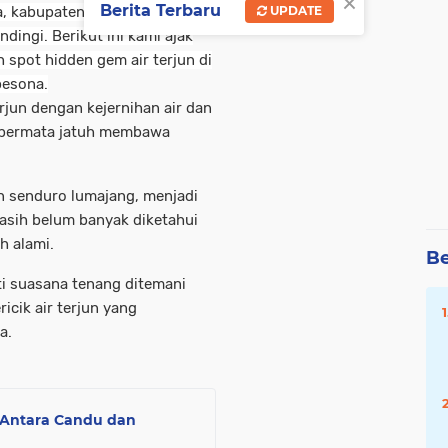
×
Berita Terbaru
UPDATE
a, kabupaten lumajang identik
dingi. Berikut ini kami ajak
 spot hidden gem air terjun di
pesona.
erjun dengan kejernihan air dan
 permata jatuh membawa
an senduro lumajang, menjadi
asih belum banyak diketahui
h alami.
Be
i suasana tenang ditemani
cik air terjun yang
a.
: Antara Candu dan