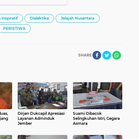
 inspiratif
Dialektika
Jelajah Nusantara
PERISTIWA
SHARE
uas,
Dirjen Dukcapil Apresiasi
Suami Dibacok
jang
Layanan Adminduk
Selingkuhan Istri, Gegara
Jember
Asmara