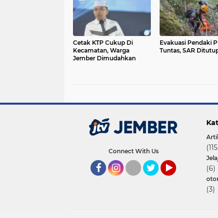
Cetak KTP Cukup Di
Evakuasi Pendaki P
Kecamatan, Warga
Tuntas, SAR Ditutu
Jember Dimudahkan
Kat
Arti
(115
Connect With Us
Jel
(6)
oto
Facebook
Instagram
Twitter
YouTube
(3)