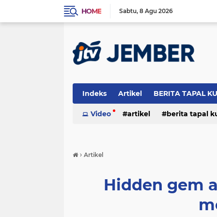
HOME
Sabtu
8 Agu 2026
Indeks
Artikel
BERITA TAPAL K
PERISTIWA
Video
artikel
berita tapal 
otomotif
peristiwa
›
Artikel
Hidden gem ai
m