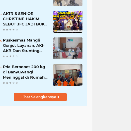
AKTRIS SENIOR
CHRISTINE HAKIM
SEBUT JFC JADI BUKTI
KREATIVITAS ANAK
BANGSA
Puskesmas Mangli
Genjot Layanan, AKI-
AKB Dan Stunting
Ditekan
Pria Berbobot 200 kg
di Banyuwangi
Meninggal di Rumah
Sakit, Pemulangan
Dibantu Damkar dan
Basarnas
Lihat Selengkapnya