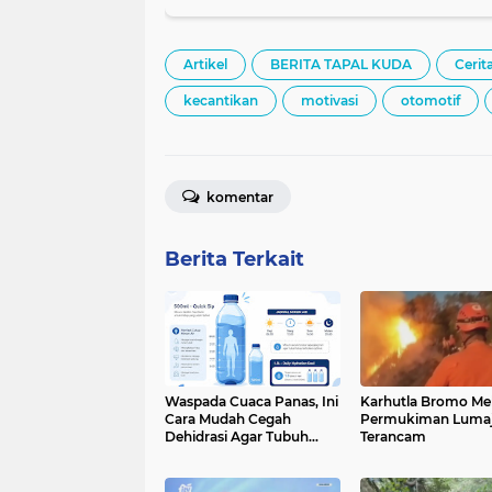
Artikel
BERITA TAPAL KUDA
Cerita
kecantikan
motivasi
otomotif
komentar
Berita Terkait
Waspada Cuaca Panas, Ini
Karhutla Bromo Mel
Cara Mudah Cegah
Permukiman Luma
Dehidrasi Agar Tubuh
Terancam
Tetap Bugar