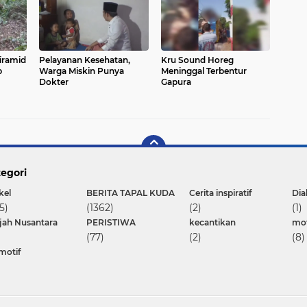
iramid
Pelayanan Kesehatan,
Kru Sound Horeg
p
Warga Miskin Punya
Meninggal Terbentur
Dokter
Gapura
egori
kel
BERITA TAPAL KUDA
Cerita inspiratif
Dia
5)
(1362)
(2)
(1)
ajah Nusantara
PERISTIWA
kecantikan
mot
(77)
(2)
(8)
motif