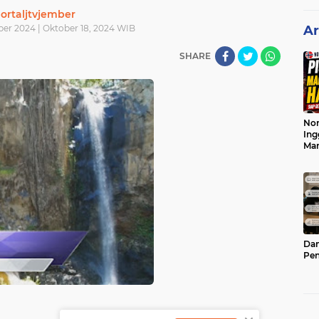
ortaljtvjember
ber 2024 | Oktober 18, 2024 WIB
Ar
SHARE
Nor
Ing
Ma
Dam
Pen