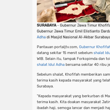
SURABAYA
-
Gubernur Jawa Timur Khofifa
Gubernur Jawa Timur Emil Elistianto Dar
Adha
di Masjid Nasional Al-Akbar Surabay
Pantauan portaljtv.com,
Gubernur Khofifa
datang sekitar 15 menit sebelum
shalat Id
WIB. Selain itu, tampak Forkopimda dan t
shalat Idul Adha
bersama sekitar 40 ribu j
Sebelum shalat, Khofifah memberikan s
terima kasih kepada masyarakat yang telah
Surabaya.
"Kepada masyarakat yang berkurban di Mas
terima kasih. Kita doakan masyarakat Ja
ibadah haji, semoga lancar dan menjadi haj