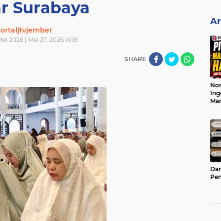
r Surabaya
Ar
ortaljtvjember
ei 2026 | Mei 27, 2026 WIB
SHARE
Nor
Ing
Ma
Dam
Pen