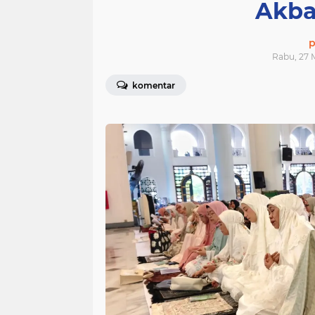
Akba
p
Rabu, 27 M
komentar