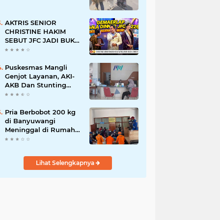
AKTRIS SENIOR
CHRISTINE HAKIM
SEBUT JFC JADI BUKTI
KREATIVITAS ANAK
BANGSA
Puskesmas Mangli
Genjot Layanan, AKI-
AKB Dan Stunting
Ditekan
Pria Berbobot 200 kg
di Banyuwangi
Meninggal di Rumah
Sakit, Pemulangan
Dibantu Damkar dan
Basarnas
Lihat Selengkapnya