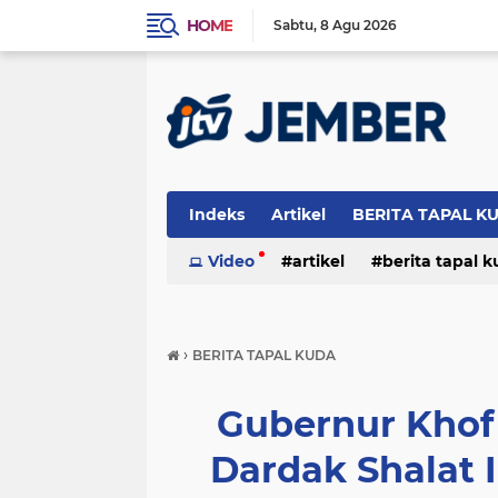
HOME
Sabtu
8 Agu 2026
Indeks
Artikel
BERITA TAPAL K
PERISTIWA
Video
artikel
berita tapal 
otomotif
peristiwa
›
BERITA TAPAL KUDA
Gubernur Khof
Dardak Shalat I