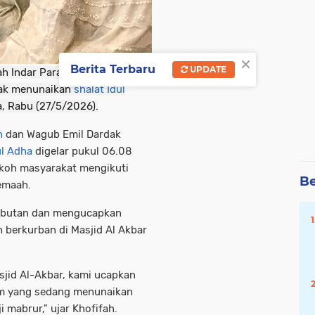
×
Berita Terbaru
UPDATE
h Indar Parawansa dan Wakil
dak menunaikan
shalat Idul
a, Rabu (27/5/2026).
h
dan Wagub Emil Dardak
ul Adha
digelar pukul 06.08
okoh masyarakat mengikuti
Be
emaah.
ambutan dan mengucapkan
 berkurban di Masjid Al Akbar
jid Al-Akbar, kami ucapkan
tim yang sedang menunaikan
i mabrur," ujar Khofifah.