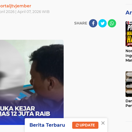
ortaljtvjember
pril 2026 | April 07, 2026 WIB
Ar
SHARE
Nor
Ing
Ma
Dam
Pen
×
Berita Terbaru
UPDATE