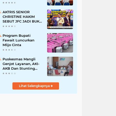
BERSINAR DAN
RAMAH DISABILITAS
AKTRIS SENIOR
CHRISTINE HAKIM
SEBUT JFC JADI BUKTI
KREATIVITAS ANAK
BANGSA
Program Bupati
Fawait Luncurkan
Mlijo Cinta
Puskesmas Mangli
Genjot Layanan, AKI-
AKB Dan Stunting
Ditekan
Lihat Selengkapnya