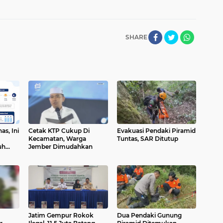
SHARE
s, Ini
Cetak KTP Cukup Di
Evakuasi Pendaki Piramid
Kecamatan, Warga
Tuntas, SAR Ditutup
uh
Jember Dimudahkan
Jatim Gempur Rokok
Dua Pendaki Gunung