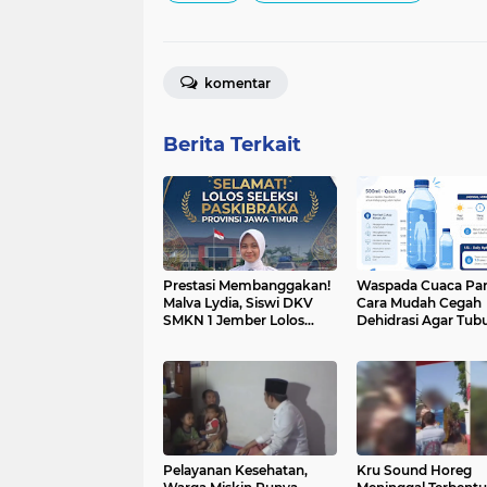
komentar
Berita Terkait
Prestasi Membanggakan!
Waspada Cuaca Pana
Malva Lydia, Siswi DKV
Cara Mudah Cegah
SMKN 1 Jember Lolos
Dehidrasi Agar Tub
Seleksi Paskibraka Jawa
Tetap Bugar
Timur
Pelayanan Kesehatan,
Kru Sound Horeg