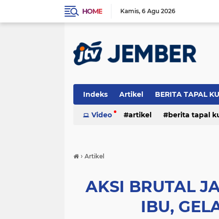
HOME
Kamis
6 Agu 2026
Indeks
Artikel
BERITA TAPAL K
PERISTIWA
Video
artikel
berita tapal 
otomotif
peristiwa
›
Artikel
AKSI BRUTAL J
IBU, GEL