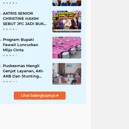
BERSINAR DAN
RAMAH DISABILITAS
AKTRIS SENIOR
CHRISTINE HAKIM
SEBUT JFC JADI BUKTI
KREATIVITAS ANAK
BANGSA
Program Bupati
Fawait Luncurkan
Mlijo Cinta
Puskesmas Mangli
Genjot Layanan, AKI-
AKB Dan Stunting
Ditekan
Lihat Selengkapnya