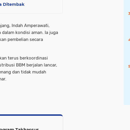
ya Ditembak
jang, Indah Amperawati,
dalam kondisi aman. Ia juga
kan pembelian secara
an terus berkoordinasi
tribusi BBM berjalan lancar,
enang dan tidak mudah
nar.
Program Takhassus