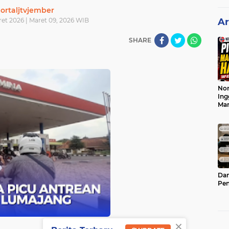
ortaljtvjember
ret 2026 | Maret 09, 2026 WIB
Ar
SHARE
Nor
Ing
Ma
Dam
Pen
×