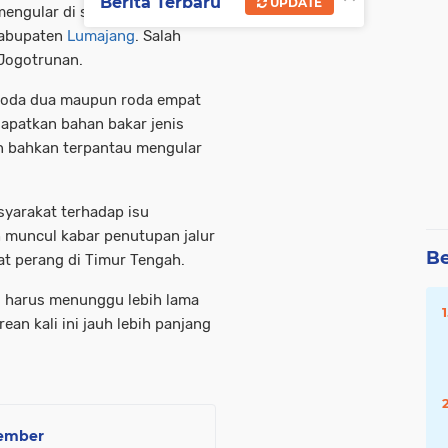
Berita Terbaru
UPDATE
mengular di sejumlah Stasiun
Kabupaten
Lumajang
. Salah
 Jogotrunan.
 roda dua maupun roda empat
apatkan bahan bakar jenis
an bahkan terpantau mengular
syarakat terhadap isu
 muncul kabar penutupan jalur
Be
t perang di Timur Tengah.
u harus menunggu lebih lama
an kali ini jauh lebih panjang
Jember