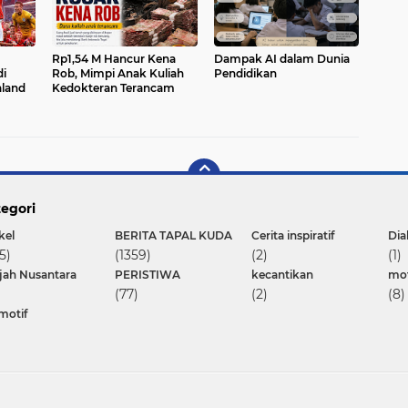
Rp1,54 M Hancur Kena
Dampak AI dalam Dunia
di
Rob, Mimpi Anak Kuliah
Pendidikan
land
Kedokteran Terancam
egori
kel
BERITA TAPAL KUDA
Cerita inspiratif
Dia
5)
(1359)
(2)
(1)
ajah Nusantara
PERISTIWA
kecantikan
mot
(77)
(2)
(8)
motif
Copyright ©
2026 JTV Jember