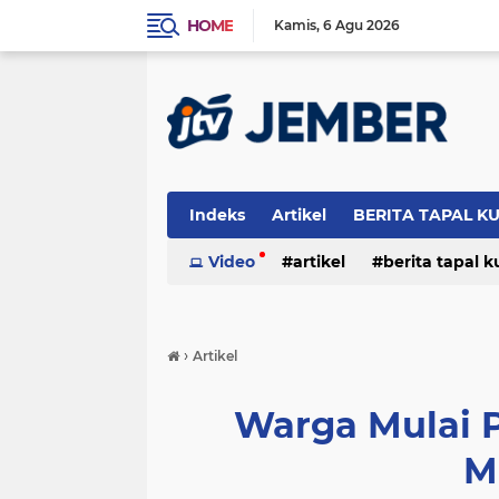
HOME
Kamis
6 Agu 2026
Indeks
Artikel
BERITA TAPAL K
PERISTIWA
Video
artikel
berita tapal 
otomotif
peristiwa
›
Artikel
Warga Mulai 
M