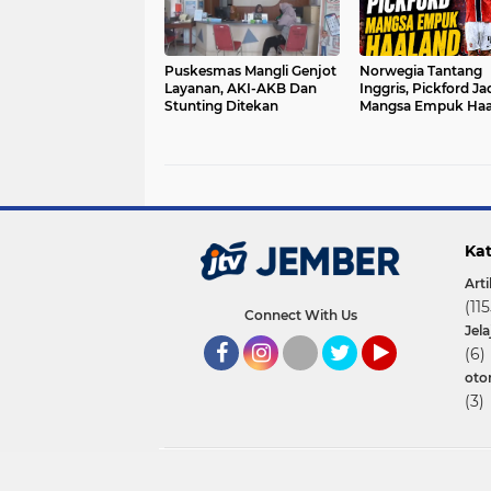
Puskesmas Mangli Genjot
Norwegia Tantang
Layanan, AKI-AKB Dan
Inggris, Pickford Ja
Stunting Ditekan
Mangsa Empuk Haa
Kat
Arti
(115
Connect With Us
Jel
(6)
oto
Facebook
Instagram
Twitter
YouTube
(3)