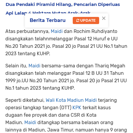
Dua Pendaki Piramid Hilang, Pencarian Diperluas
Api Lalap 4 Hektare Hutan Arak-Arak
×
Berita Terbaru
UPDATE
Atas perbuatannya,
Maidi
dan Rochim Ruhdiyanto
disangkakan telahnmelanggar Pasal 12 Huruf e UU
No.20 Tahun 2021 jo. Pasal 20 jo Pasal 21 UU No.1 tahun
2023 tentang KUHP.
Selain itu,
Maidi
bersama-sama dengan Thariq Megah
disangkakan telah melanggar Pasal 12 B UU 31 Tahun
1999 jo.UU No.20 Tahun 2021 jo. Pasal 20 jo Pasal 21 UU
No.1 tahun 2023 tentang KUHP.
Seperti diketahui,
Wali Kota Madiun
Maidi
terjaring
operasi tangkap tangan (OTT)
KPK
terkait kasus
dugaan fee proyek dan dana CSR di Kota
Madiun.
Maidi
ditangkap bersama belasan orang
lainnya di Madiun, Jawa Timur, namuan hanya 9 orang