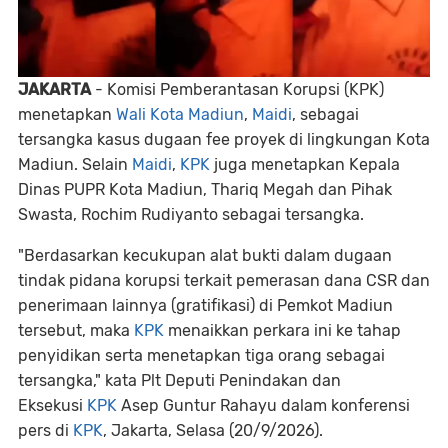
JAKARTA
- Komisi Pemberantasan Korupsi (KPK)
menetapkan
Wali Kota Madiun
,
Maidi
, sebagai
tersangka kasus dugaan fee proyek di lingkungan Kota
Madiun. Selain
Maidi
,
KPK
juga menetapkan Kepala
Dinas PUPR Kota Madiun, Thariq Megah dan Pihak
Swasta, Rochim Rudiyanto sebagai tersangka.
"Berdasarkan kecukupan alat bukti dalam dugaan
tindak pidana korupsi terkait pemerasan dana CSR dan
penerimaan lainnya (gratifikasi) di Pemkot Madiun
tersebut, maka
KPK
menaikkan perkara ini ke tahap
penyidikan serta menetapkan tiga orang sebagai
tersangka," kata Plt Deputi Penindakan dan
Eksekusi
KPK
Asep Guntur Rahayu dalam konferensi
pers di
KPK
, Jakarta, Selasa (20/9/2026).