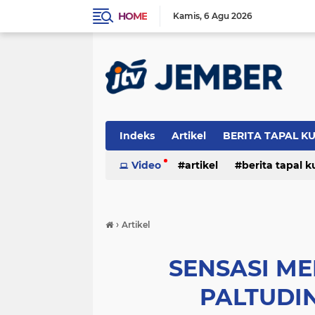
HOME
Kamis
6 Agu 2026
Indeks
Artikel
BERITA TAPAL K
PERISTIWA
Video
artikel
berita tapal 
otomotif
peristiwa
›
Artikel
SENSASI ME
PALTUDI