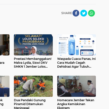
SHARE
Prestasi Membanggakan!
Waspada Cuaca Panas, Ini
ara
Malva Lydia, Siswi DKV
Cara Mudah Cegah
SMKN 1 Jember Lolos
Dehidrasi Agar Tubuh
Seleksi Paskibraka Jawa
Tetap Bugar
Timur
ok
Dua Pendaki Gunung
Homecare Jember Tekan
ang
Piramid Ditemukan
Angka Kemiskinan
Meninggal
Ekstrem