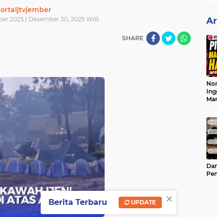
ortaljtvjember
ber 2025 | Desember 30, 2025 WIB
Ar
SHARE
Nor
Ing
Ma
Dam
Pen
×
Berita Terbaru
UPDATE