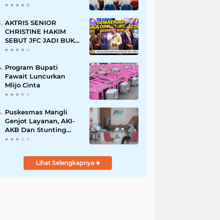
BERSINAR DAN
RAMAH DISABILITAS
AKTRIS SENIOR
CHRISTINE HAKIM
SEBUT JFC JADI BUKTI
KREATIVITAS ANAK
BANGSA
Program Bupati
Fawait Luncurkan
Mlijo Cinta
Puskesmas Mangli
Genjot Layanan, AKI-
AKB Dan Stunting
Ditekan
Lihat Selengkapnya