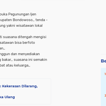
rbuka Pegunungan Ijen
abupaten Bondowoso,, tenda -
ung yakni wisatawan lokal
ti suasana ditengah mengisi
isatawan bisa berfoto
n,,
unggun dan menyediakan
 bakar,, suasana ini semakin
Be
t atau keluarga,,
 Kekerasan Dilarang,
ka Ulang