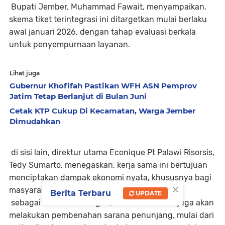
Bupati Jember, Muhammad Fawait, menyampaikan,
skema tiket terintegrasi ini ditargetkan mulai berlaku
awal januari 2026, dengan tahap evaluasi berkala
untuk penyempurnaan layanan.
Lihat juga
Gubernur Khofifah Pastikan WFH ASN Pemprov
Jatim Tetap Berlanjut di Bulan Juni
Cetak KTP Cukup Di Kecamatan, Warga Jember
Dimudahkan
di sisi lain, direktur utama Econique Pt Palawi Risorsis,
Tedy Sumarto, menegaskan, kerja sama ini bertujuan
menciptakan dampak ekonomi nyata, khususnya bagi
×
masyarakat sekitar kawasan wisata.
Berita Terbaru
UPDATE
sebagai bentuk dukungan, Pemkab Jember juga akan
melakukan pembenahan sarana penunjang, mulai dari