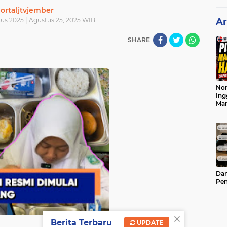
ortaljtvjember
tus 2025 | Agustus 25, 2025 WIB
Ar
SHARE
Nor
Ing
Ma
Dam
Pen
×
Berita Terbaru
UPDATE