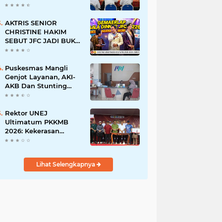
BERSINAR DAN
RAMAH DISABILITAS
AKTRIS SENIOR
CHRISTINE HAKIM
SEBUT JFC JADI BUKTI
KREATIVITAS ANAK
BANGSA
Puskesmas Mangli
Genjot Layanan, AKI-
AKB Dan Stunting
Ditekan
Rektor UNEJ
Ultimatum PKKMB
2026: Kekerasan
Dilarang, Dekan Turun
Mengawasi
Lihat Selengkapnya