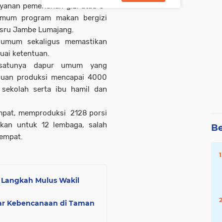
yanan pemenuhan gizi atau S-
umum program makan bergizi
asru Jambe Lumajang.
r umum sekaligus memastikan
uai ketentuan.
-satunya dapur umum yang
puan produksi mencapai 4000
sekolah serta ibu hamil dan
empat, memproduksi 2128 porsi
kkan untuk 12 lembaga, salah
Be
tempat.
: Langkah Mulus Wakil
jar Kebencanaan di Taman