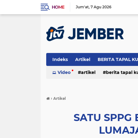
HOME
Jum'at
7 Agu 2026
Indeks
Artikel
BERITA TAPAL K
PERISTIWA
Video
artikel
berita tapal 
otomotif
peristiwa
›
Artikel
SATU SPPG 
LUMAJ