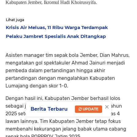
Kabupaten Jember, Ikromul Hadi Khoirussyifa.
Lihat juga
Krisis Air Meluas, 11 Ribu Warga Terdampak
Pelaku Jambret Spesialis Anak Ditangkap
Asisten manager tim sepak bola Jember, Dian Mahrus,
mengatakan gol spektakuler Ahmad Jainuri menjadi
pembeda dalam pertandingan hingga akhir
pertandingan dengan mengalahkan Kabupaten
Lumajang dengan skor 1-0.
Dengan hasil ini, Kabupaten Jember berhasil lolos
×
sebagai juara zona 1 PRA-PORPROV Jatim IX tahun
Berita Terbaru
UPDATE
2025 setelah menyapu bersih kemenangan atas 4
lawan lainnya. Tim Kabupaten Jember tetap fokus
membenahi kekurangan jelang babak utama cabang
sepak bola PORPROV Jatim 2025.